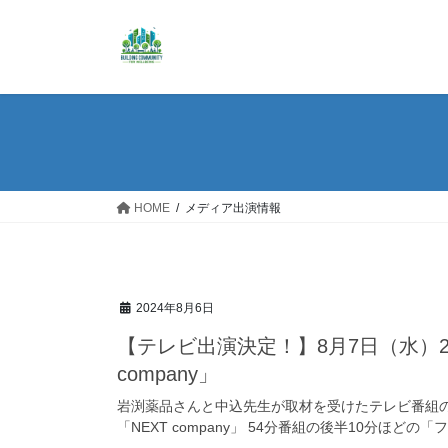
コ
ナ
ン
ビ
テ
ゲ
ン
ー
ツ
シ
へ
ョ
ス
ン
キ
に
ッ
移
HOME
メディア出演情報
プ
動
2024年8月6日
【テレビ出演決定！】8月7日（水）23:
company」
岩渕薬品さんと中込先生が取材を受けたテレビ番組の情報で
「NEXT company」 54分番組の後半10分ほど