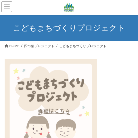
コ
ナ
ン
ビ
テ
ゲ
ン
ー
こどもまちづくりプロジェクト
ツ
シ
へ
ョ
ス
ン
HOME
四つ葉プロジェクト
こどもまちづくりプロジェクト
キ
に
ッ
移
プ
動