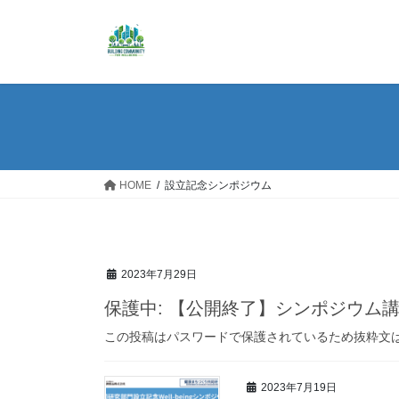
コ
ナ
ン
ビ
テ
ゲ
ン
ー
ツ
シ
へ
ョ
ス
ン
キ
に
ッ
移
HOME
設立記念シンポジウム
プ
動
2023年7月29日
保護中: 【公開終了】シンポジウム
この投稿はパスワードで保護されているため抜粋文
2023年7月19日