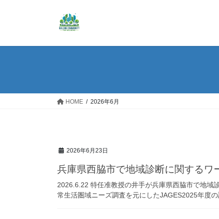
コ
ナ
ン
ビ
テ
ゲ
ン
ー
ツ
シ
へ
ョ
ス
ン
キ
に
ッ
移
HOME
2026年6月
プ
動
2026年6月23日
兵庫県西脇市で地域診断に関するワ
2026.6.22 特任准教授の井手が兵庫県西脇市で
常生活圏域ニーズ調査を元にしたJAGES2025年度