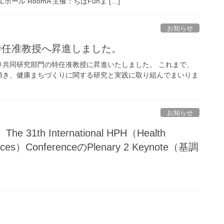
ホール RoomA 主催：ちばFunま […]
お知らせ
で特任准教授へ昇進しました。
り共同研究部門の特任准教授に昇進いたしました。 これまで、
頂き、健康まちづくりに関する研究と実践に取り組んでまいりま
お知らせ
th International HPH（Health
ervices）ConferenceのPlenary 2 Keynote（基調