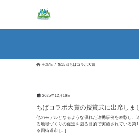
コ
ナ
ン
ビ
テ
ゲ
ン
ー
ツ
シ
へ
ョ
ス
ン
キ
に
ッ
移
HOME
第15回ちばコラボ大賞
プ
動
2025年12月16日
ちばコラボ大賞の授賞式に出席しま
他のモデルとなるような優れた連携事例を表彰し、
る地域づくりの促進を図る目的で実施されている第1
る四街道市 […]