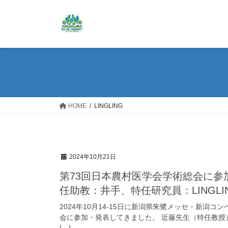
コ
ナ
ン
ビ
テ
ゲ
ン
ー
ツ
シ
へ
ョ
ス
ン
キ
に
ッ
移
HOME
LINGLING
プ
動
2024年10月21日
第73回日本農村医学会学術総会に
任助教：井手、特任研究員：LINGLI
2024年10月14-15日に新潟県朱鷺メッセ・新潟
会に参加・発表してきました。 近藤先生（特任教授
[…]