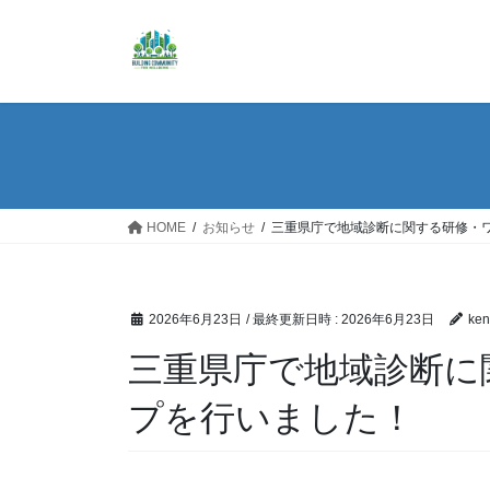
コ
ナ
ン
ビ
テ
ゲ
ン
ー
ツ
シ
へ
ョ
ス
ン
キ
に
ッ
移
HOME
お知らせ
三重県庁で地域診断に関する研修・
プ
動
2026年6月23日
/ 最終更新日時 :
2026年6月23日
ken
三重県庁で地域診断に
プを行いました！