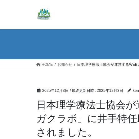
コ
ナ
ン
ビ
テ
ゲ
ン
ー
ツ
シ
へ
ョ
ス
ン
キ
に
ッ
移
HOME
お知らせ
日本理学療法士協会が運営するWE
プ
動
2025年12月3日
/ 最終更新日時 :
2025年12月3日
ken
日本理学療法士協会が
ガクラボ」に井手特任
されました。