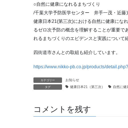
○自然に健康になれるまちづくり
/千葉大学予防医学センター 井手一茂・近藤
健康日本21(第三次)における自然に健康に
るゼロ次予防の概念を理解することが重要で
れるまちづくりのエビデンスと実践について
四街道市さんとの取組も紹介しています。
https://www.nikko-pb.co.jp/products/detail.ph
お知らせ
カテゴリー
健康日本21（第三次）
自然に健
タグ
コメントを残す