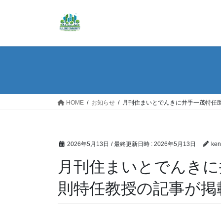
コ
ナ
ン
ビ
テ
ゲ
ン
ー
ツ
シ
へ
ョ
ス
ン
キ
に
ッ
移
HOME
お知らせ
月刊住まいとでんきに井手一茂特任
プ
動
2026年5月13日
/ 最終更新日時 :
2026年5月13日
ken
月刊住まいとでんきに
則特任教授の記事が掲