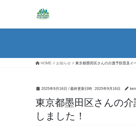
コ
ナ
ン
ビ
テ
ゲ
ン
ー
ツ
シ
へ
ョ
ス
ン
キ
に
ッ
移
HOME
お知らせ
東京都墨田区さんの介護予防普及イ
プ
動
2025年9月16日
/ 最終更新日時 :
2025年9月16日
ken
東京都墨田区さんの介
しました！