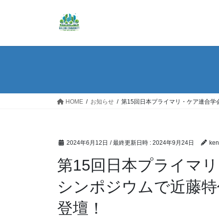
コ
ナ
ン
ビ
テ
ゲ
ン
ー
ツ
シ
へ
ョ
ス
ン
キ
に
ッ
移
HOME
お知らせ
第15回日本プライマリ・ケア連合
プ
動
2024年6月12日
/ 最終更新日時 :
2024年9月24日
ken
第15回日本プライマ
シンポジウムで近藤特
登壇！