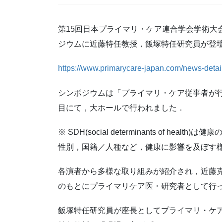
第15回日本プライマリ・ケア連合学会学術大会
ジウムに近藤特任教授，飯塚特任研究員が登
https://www.primarycare-japan.com/news-deta
シンポジウムは「プライマリ・ケア従事者が行
目にて，大ホールで行われました．
※ SDH(social determinants of 
性別，国籍／人種など，健康に影響を及ぼす
各演者から多様な取り組みが紹介され，近藤
のもとにプライマリケア医・研究者として行
飯塚特任研究員が座長としてプライマリ・ケ