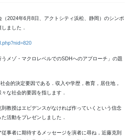
（2024年6月8日、アクトシティ浜松、静岡）のシンポ
壇しました．
il.php?nid=820
うメゾ・マクロレベルでのSDHへのアプローチ」の題
health)は健康の社会的決定要因である．収入や学歴，教育，居住地，
様々な社会的要因を指します．
克則教授はエビデンスがなければ作っていくという信念
った活動をプレゼンしました．
ア従事者に期待するメッセージを演者に尋ね，近藤克則