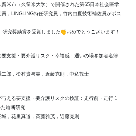
岡県久留米市（久留米大学）で開催された第65日本社会医学
，LINGLING特任研究員，竹内由夏技術補佐員がポス
，研究奨励賞を受賞しました
おめでとうございます！
の要支援・要介護リスク・幸福感：通いの場参加者名簿
謙二郎，松村貴与美，近藤克則，中込敦士
与える要支援・要介護リスクの検証：走行前・走行 1
いた縦断研究
正城，花里真道，斉藤雅茂，近藤克則