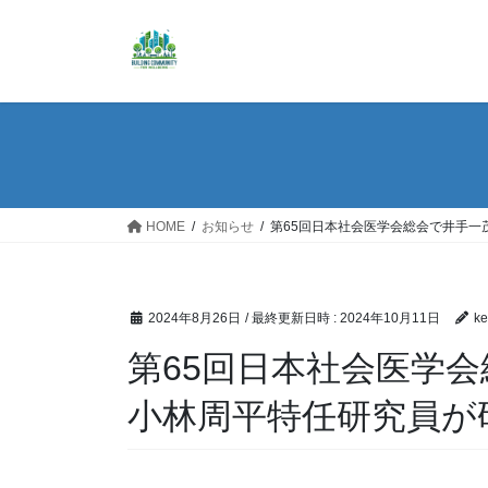
コ
ナ
ン
ビ
テ
ゲ
ン
ー
ツ
シ
へ
ョ
ス
ン
キ
に
ッ
移
HOME
お知らせ
第65回日本社会医学会総会で井手一
プ
動
2024年8月26日
/ 最終更新日時 :
2024年10月11日
ke
第65回日本社会医学
小林周平特任研究員が