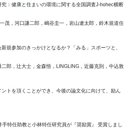
：健康と住まいの環境に関する全国調査J-hohec横断
井手一茂，河口謙二郎，嶋谷圭一，岩山遼太郎，鈴木規道住
会新規参加のきっかけとなるか？「みる」スポーツと、
郎，辻大士，金森悟，LINGLING，近藤克則，中込敦
メントを頂くことができ、今後の論文化に向けて、励ん
井手特任助教と小林特任研究員が『奨励賞』 受賞しまし