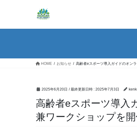
コ
ナ
ン
ビ
テ
ゲ
ン
ー
ツ
シ
へ
ョ
ス
ン
キ
に
ッ
移
HOME
お知らせ
高齢者eスポーツ導入ガイドのオン
プ
動
2025年6月20日
/ 最終更新日時 :
2025年7月3日
kenk
高齢者eスポーツ導入
兼ワークショップを開