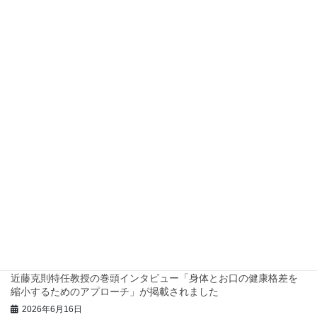
四街道市ホームページに四つ葉プロジェクトの記事が公開されま
した！
2026年7月17日
四つ葉プロジェクト スタンプラリーのチラシが公開されました！
2026年7月8日
四つ葉プロジェクトでスタンプラリーを実施します！
2026年7月2日
兵庫県西脇市で地域診断に関するワークショップを行いました！
2026年6月23日
三重県庁で地域診断に関する研修・ワークショップを行いまし
た！
2026年6月23日
近藤克則特任教授の巻頭インタビュー「身体とお口の健康格差を
縮小するためのアプローチ」が掲載されました
2026年6月16日